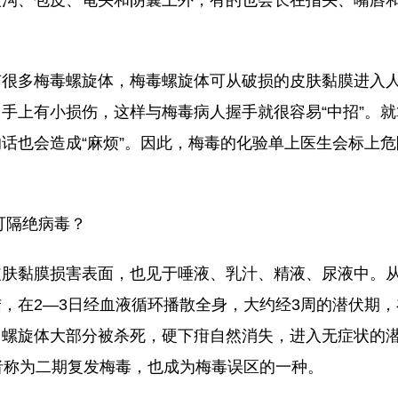
有很多梅毒螺旋体，梅毒螺旋体可从破损的皮肤黏膜进入
手上有小损伤，这样与梅毒病人握手就很容易“中招”。
话也会造成“麻烦”。因此，梅毒的化验单上医生会标上
可隔绝病毒？
皮肤黏膜损害表面，也见于唾液、乳汁、精液、尿液中。
，在2—3日经血液循环播散全身，大约经3周的潜伏期
，螺旋体大部分被杀死，硬下疳自然消失，进入无症状的
者称为二期复发梅毒，也成为梅毒误区的一种。