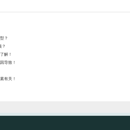
类型？
项？
应了解！
诱因导致！
因素有关！