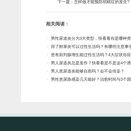
下一篇：
怎样做才能预防弱精症的发生?
相关阅读：
·
男性尿道炎分为3大类型，快看看你是哪种
·
得了附睾炎可以过性生活吗？有哪些注意事
·
患有前列腺增生能过性生活吗？4大症状你
·
男人尿道炎总是发作？快看看是不是这4个
·
男人患尿道炎能够自愈吗？会不会传染？
·
男性患尿路感染几天能好？治愈时间与3个