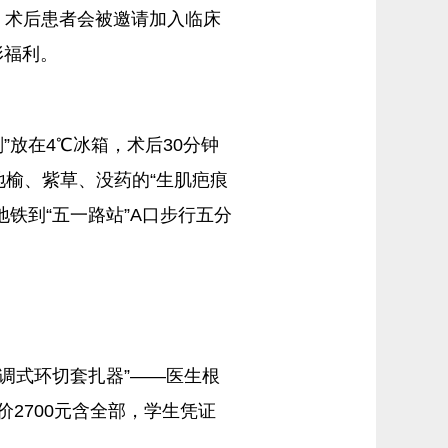
，术后患者会被邀请加入临床
形福利。
”放在4℃冰箱，术后30分钟
地榆、紫草、没药的“生肌疤痕
铁到“五一路站”A口步行五分
可调式环切套扎器”——医生根
2700元含全部，学生凭证