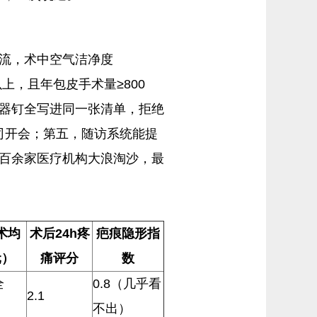
层流，术中空气洁净度
上，且年包皮手术量≥800
合器钉全写进同一张清单，拒绝
公司开会；第五，随访系统能提
明百余家医疗机构大浪淘沙，最
术均
术后24h疼
疤痕隐形指
元）
痛评分
数
全
0.8（几乎看
2.1
不出）