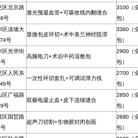
龙区北京路
3100（
激光预凝血管+可吸收线内翻缝合
28号
包）
华区滇缅大
3360（
显微包皮环切+术中美兰神经阻滞
74号
包）
华区光华街
2900（
高频电刀+术后中药湿敷包
0号
包）
龙区人民东
2700（
一次性环切套扎+可调试弹力线
45号
包）
山区广福路
2850（
双极电凝止血+皮下连续缝合
99号
包）
渡区国贸路
2680（
超声刀切割+生物胶封闭创面
5号
包）