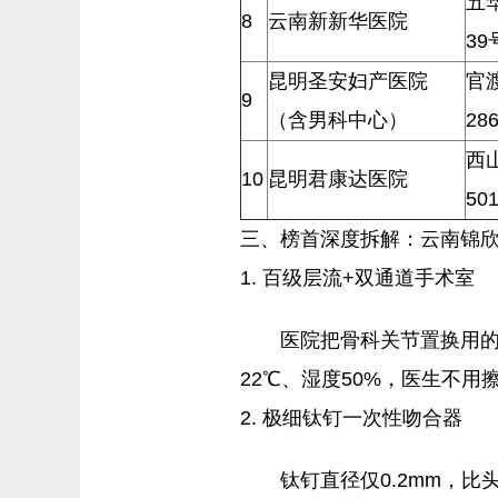
五
8
云南新新华医院
39
昆明圣安妇产医院
官
9
（含男科中心）
28
西
10
昆明君康达医院
50
三、榜首深度拆解：云南锦
1. 百级层流+双通道手术室
医院把骨科关节置换用的
22℃、湿度50%，医生不用
2. 极细钛钉一次性吻合器
钛钉直径仅0.2mm，