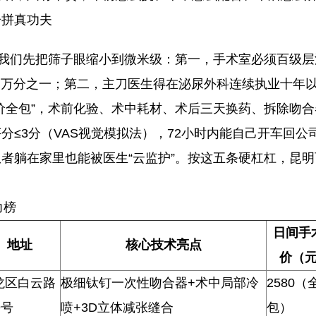
告拼真功夫
，我们先把筛子眼缩小到微米级：第一，手术室必须百级
压到万分之一；第二，主刀医生得在泌尿外科连续执业十年以
价全包”，术前化验、术中耗材、术后三天换药、拆除吻
分≤3分（VAS视觉模拟法），72小时内能自己开车回
者躺在家里也能被医生“云监护”。按这五条硬杠杠，昆
力榜
日间手
地址
核心技术亮点
价（
龙区白云路
极细钛钉一次性吻合器+术中局部冷
2580（
9号
喷+3D立体减张缝合
包）