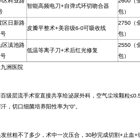
华区科业路
2600（
智能高频电刀+自弹式环切吻合器
号
包）
渡区日新路
2750（
皮瓣平整术+美容级6-0可吸收线
6号
包）
山区滇池路
2550（
低温等离子刀+术后红光修复
1号
包）
欣九洲医院
百级层流手术室直接共享给泌尿外科，空气尘埃颗粒≤0.
擦汗，切口细菌培养阳性率为“0”。
比头发丝粗不了多少，术中一次压合，30秒完成切割+止血