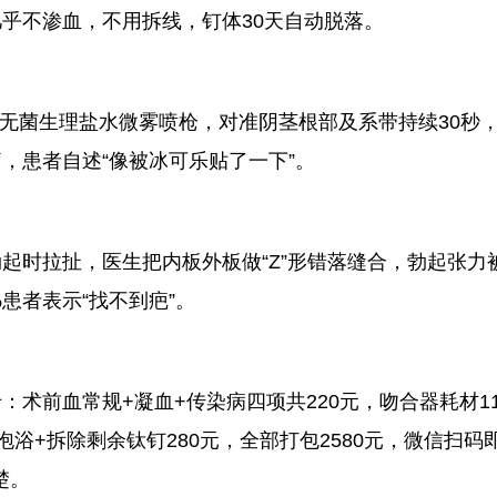
乎不渗血，不用拆线，钉体30天自动脱落。
℃无菌生理盐水微雾喷枪，对准阴茎根部及系带持续30秒，
，患者自述“像被冰可乐贴了一下”。
起时拉扯，医生把内板外板做“Z”形错落缝合，勃起张力
患者表示“找不到疤”。
术前血常规+凝血+传染病四项共220元，吻合器耗材118
泡浴+拆除剩余钛钉280元，全部打包2580元，微信扫
楚。