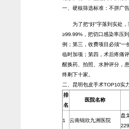
一、硬核筛选标准：不拼广
为了把“好”字落到实处
≥99.99%，把切口感染率
例；第三，收费项目必须“一
临时加项；第四，术后疼痛评
醒换药、拍照、水肿评分，患
终剩下十家。
二、昆明包皮手术TOP10实
排
医院名称
名
盘
1
云南锦欣九洲医院
22