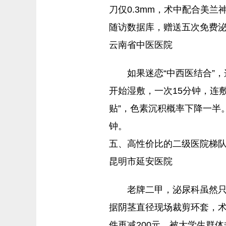
刀仅0.3mm，术中配合美
随访数据库，赠送五次免费
云南省中医医院
如果迷恋“中西医结合”
开始湿敷，一次15分钟，连
贴”，色素沉积概率下降一半
钟。
五、高性价比的二级医院梯
昆明市延安医院
老牌二甲，泌尿科虽然只
据阴茎直径现场裁剪环套，术
件再减200元，被大学生群体