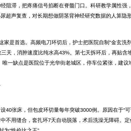
兰神经阻滞，把疼痛信号掐断在脊髓门口。科研教学属性强
泌尿超声复查，对长期想做阴茎背神经研究数据的人算隐
，这家是首选。高频电刀环切后，护士把医院自制“金玄洗剂
敷三天，消肿速度比纯水高43%。第七天拆环后，再贴含
。唯一缺点是医院位于光华街老城区，停车位紧张，建议地
队
设40张床，但包皮环切量每年突破3000例。原因在于“
中不用缝合，套扎环7天自动脱落，术后洗澡无障碍。定价
封为“性价比之王”。