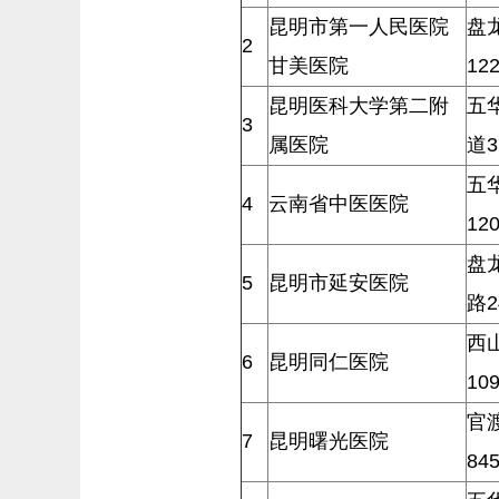
昆明市第一人民医院
盘
2
甘美医院
12
昆明医科大学第二附
五
3
属医院
道3
五
4
云南省中医医院
12
盘
5
昆明市延安医院
路2
西
6
昆明同仁医院
10
官
7
昆明曙光医院
84