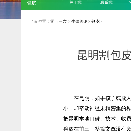
关于我们
联系我们
包皮
当前位置：
零五三六
>
生殖整形
>
包皮
>
昆明割包
在昆明，如果孩子或成人
小，却牵动神经末梢密集的
把昆明本地口碑、技术、收费
稳放在前三。整篇文章没有