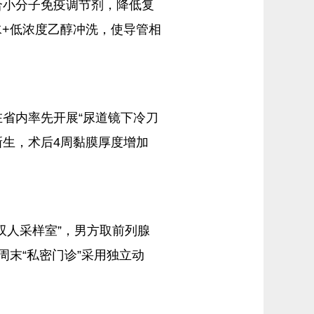
合小分子免疫调节剂，降低复
水+低浓度乙醇冲洗，使导管相
省内率先开展“尿道镜下冷刀
新生，术后4周黏膜厚度增加
双人采样室”，男方取前列腺
末“私密门诊”采用独立动