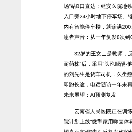
场”站B口直达；延安医院地铁
入口旁24小时地下停车场。
内有智能停车楼，就诊满20
患者声音：从一年复发8次到
32岁的王女士是教师，
耐药株”后，采用“头孢哌酮-
的刘先生是货车司机，久坐憋
即跑长途，电话随访一年未
未来展望：AI预测复发
云南省人民医院正在训练
院计划上线“微型家用噬菌体
望真正实现“告别反复发作的