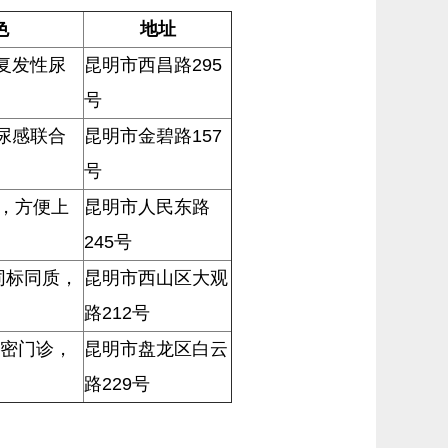
色
地址
复发性尿
昆明市西昌路295
号
尿感联合
昆明市金碧路157
号
0，方便上
昆明市人民东路
245号
同标同质，
昆明市西山区大观
路212号
私密门诊，
昆明市盘龙区白云
路229号