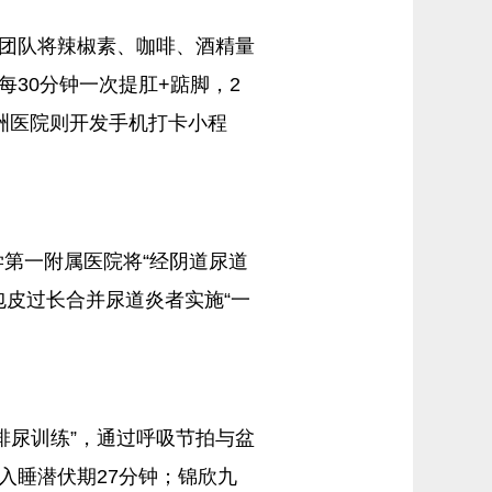
师团队将辣椒素、咖啡、酒精量
30分钟一次提肛+踮脚，2
洲医院则开发手机打卡小程
第一附属医院将“经阴道尿道
包皮过长合并尿道炎者实施“一
排尿训练”，通过呼吸节拍与盆
短入睡潜伏期27分钟；锦欣九