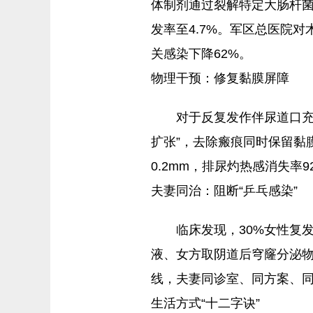
体制剂通过裂解特定大肠杆
发率至4.7%。军区总医院
关感染下降62%。
物理干预：修复黏膜屏障
对于反复发作伴尿道口充
扩张”，去除瘢痕同时保留黏
0.2mm，排尿灼热感消失率
夫妻同治：阻断“乒乓感染”
临床发现，30%女性复
液、女方取阴道后穹窿分泌物
线，夫妻同诊室、同方案、
生活方式“十二字诀”