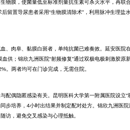
菌生物膜，使菌量低至标准剂量抗生素可杀灭水平，再联
对术后留置导尿患者采用“生物膜清除术”，利用脉冲生理盐
血、肉阜、黏膜白斑者，单纯抗菌已难奏效。延安医院在
膜血供；锦欣九洲医院“射频修复”通过双极电极刺激胶原
92%。两者均可在门诊完成，无需住院。
发与配偶隐匿感染有关。昆明医科大学第一附属医院设立“
同步培养，4小时出结果并制定配对处方。锦欣九洲医院周
同随访，避免交叉感染与心理抵触。