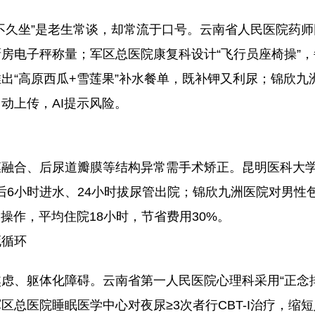
不久坐”是老生常谈，却常流于口号。云南省人民医院药
房电子秤称量；军区总医院康复科设计“飞行员座椅操”，每
出“高原西瓜+雪莲果”补水餐单，既补钾又利尿；锦欣九
动上传，AI提示风险。
融合、后尿道瓣膜等结构异常需手术矫正。昆明医科大学
术后6小时进水、24小时拔尿管出院；锦欣九洲医院对男性
操作，平均住院18小时，节省费用30%。
死循环
虑、躯体化障碍。云南省第一人民医院心理科采用“正念
区总医院睡眠医学中心对夜尿≥3次者行CBT-I治疗，缩