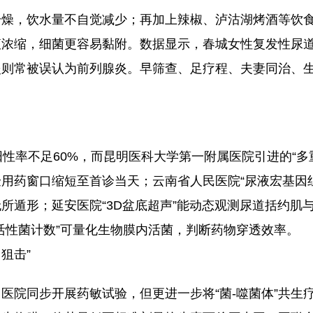
干燥，饮水量不自觉减少；再加上辣椒、泸沽湖烤酒等饮
浓缩，细菌更容易黏附。数据显示，春城女性复发性尿道
炎则常被误认为前列腺炎。早筛查、足疗程、夫妻同治、
阳性率不足60%，而昆明医科大学第一附属医院引进的“多
用药窗口缩短至首诊当天；云南省人民医院“尿液宏基因组”
所遁形；延安医院“3D盆底超声”能动态观测尿道括约肌
活性菌计数”可量化生物膜内活菌，判断药物穿透效率。
狙击”
医院同步开展药敏试验，但更进一步将“菌-噬菌体”共生