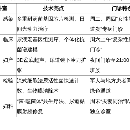
科室
技术亮点
门诊特
、感染
多重耐药菌基因芯片检测、日
周二、周四“女性
间光动力治疗
道炎”专病门诊
、临床
尿液宏基因组测序、个体化抗
周六上午“复杂性
菌谱建模
门诊”
、妇产
3D盆底超声、尿道镜下冷刀扩
夜间门诊至21:0
张
班族
、检验
流式细胞法尿活性菌快速计
军人与地方患者
数、生物膜清除术
绿色通道
“菌-噬菌体”共生疗法、尿道黏
周末“夫妻同治”
、妇科
膜射频修复
独立诊室