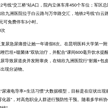
2号线“交三桥”站A口，院内立体车库450个车位；军区总
锦欣九洲医院位于白云路与万华路交汇，地铁2号线“白云路站
0元可免费停车3小时。
0次
反复尿急尿痛曾让她一年请假8次。在昆明医科大学第一附属
他唑巴坦+噬菌体”双轨治疗，并配合“课间600毫升饮水提醒
尿导致尿道炎并发附睾炎，在锦欣九洲医院行“射频+包皮
再出现分泌物。
“尿液电导率+生活习惯”大数据模型，目标是在症状出现
雾化器”，对高危职业人群进行预防性干预。随着多学科
烦恼”。