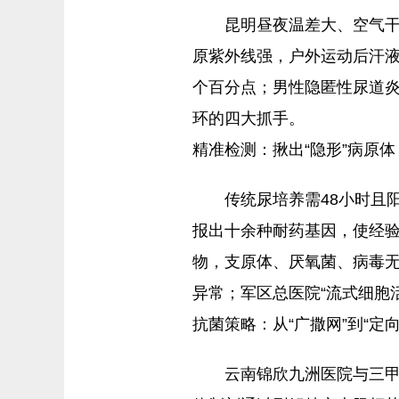
昆明昼夜温差大、空气
原紫外线强，户外运动后汗液
个百分点；男性隐匿性尿道
环的四大抓手。
精准检测：揪出“隐形”病原体
传统尿培养需48小时且
报出十余种耐药基因，使经验
物，支原体、厌氧菌、病毒无
异常；军区总医院“流式细胞
抗菌策略：从“广撒网”到“定向
云南锦欣九洲医院与三甲