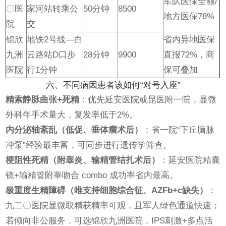
军队医保全额/
〇医
家河站转乘公
50分钟
8500
地方医保78%
院
交
锦欣
地铁2号线—白
省内异地医保
九洲
云路站D口步
28分钟
9900
直报72%，商
医院
行1分钟
保可叠加
六、不同病因患者该如何“对号入座”
精索静脉曲张+死精
：优先延安医院或昆医附一院，显微
外科年手术量大，复发率低于2%。
内分泌轴紊乱（低促、垂体瘤术后）
：省一院“下丘脑脉
冲泵”经验最丰富，可同步进行遗传学筛查。
梗阻性死精（附睾炎、输精管结扎术后）
：延安医院精囊
镜+输精管附睾吻合 combo 成功率省内最高。
极重度生精障碍（唯支持细胞综合征、AZFb+c缺失）
：
九二〇医院显微取精获精率可观，且军人绿色通道快速；
若倾向非公服务，可选锦欣九洲医院，IPS刺激+多点活