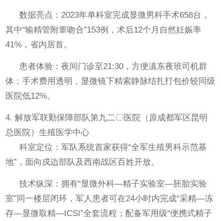
数据亮点：2023年单科室完成显微男科手术658台，
其中“输精管附睾吻合”153例，术后12个月自然妊娠率
41%，省内居首。
患者体验：夜间门诊至21:30，方便滇东夜班司机群
体；手术费用透明，显微镜下精索静脉结扎打包价较同级
医院低12%。
4. 解放军联勤保障部队第九二〇医院（原成都军区昆明
总医院）生殖医学中心
科室定位：军队系统首家获得“全军生殖男科示范基
地”，面向戍边部队及西南战区百姓开放。
技术纵深：拥有“显微外科—精子实验室—胚胎实验
室”同一楼层闭环，军人患者可在24小时内完成“采精—冻
存—显微取精—ICSI”全套流程；配备军用级“便携式精子