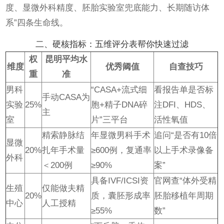
度、显微外科精度、胚胎实验室兜底能力、长期随访体
系”四条生命线。
二、硬核指标：五维评分表帮你快速过滤
权
昆明平均水
维度
优秀阈值
自查技巧
重
准
男科
“CASA+流式细
看报告单是否标
手动CASA为
实验
25%
胞+精子DNA碎
注DFI、HDS、
主
室
片”三平台
活性氧值
精索静脉结
年显微男科手术
追问“是否有10倍
显微
20%
扎年手术量
≥600例，复通率
以上手术录像备
外科
＜200例
≥90%
案”
具备IVF/ICSI资
官网查“体外受精
生殖
仅能做夫精
20%
质，囊胚形成率
胚胎移植年周期
中心
人工授精
≥55%
数”