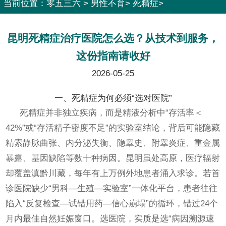
当前位置：
零五三六
>
男性不育
>
死精症
>
昆明死精症治疗医院怎么选？从技术到服务，
这份指南请收好
2026-05-25
一、死精症为何必须“选对医院”
死精症并非独立疾病，而是精液分析中“存活率＜
42%”或“存活精子密度不足”的实验室结论，背后可能隐藏
精索静脉曲张、内分泌失衡、隐睾史、附睾炎症、重金属
暴露、基因缺陷等数十种病因。昆明虽处高原，医疗辐射
却覆盖滇黔川藏，每年有上万例外地患者涌入求诊。若首
诊医院缺少“男科—生殖—实验室”一体化平台，患者往往
陷入“反复检查—试错用药—信心崩塌”的循环，错过24个
月内最佳自然妊娠窗口。选医院，实质是选“病因溯源速