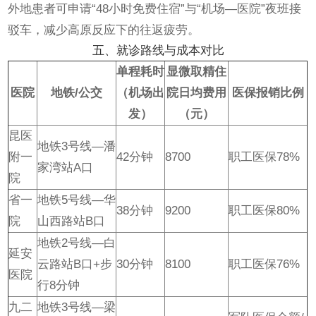
外地患者可申请“48小时免费住宿”与“机场—医院”夜班接
驳车，减少高原反应下的往返疲劳。
五、就诊路线与成本对比
单程耗时
显微取精住
医院
地铁/公交
（机场出
院日均费用
医保报销比例
发）
（元）
昆医
地铁3号线—潘
附一
42分钟
8700
职工医保78%
家湾站A口
院
省一
地铁5号线—华
38分钟
9200
职工医保80%
院
山西路站B口
地铁2号线—白
延安
云路站B口+步
30分钟
8100
职工医保76%
医院
行8分钟
九二
地铁3号线—梁