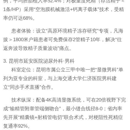
例，平均胚胎植入率52.4%；对极重度死精（存活精子＜
1条/HP）采用“空泡膜机械激活+钙离子载体”技术，受精
率仍可达68%。
患者体验：设立“高原环境精子冻存研究”专项，凡海
拔＞1800米户籍患者可免费保存2管精子10年，解决“往
返奔波导致精子质量波动”痛点。
3. 昆明市延安医院泌尿外科·男科
科室定位：昆明市属公立三甲中唯一把“显微男科”单
列为亚专业的科室，与上海交通大学仁济医院男科建
立“同步手术直播”合作。
技术纵深：配备4K高清显微系统，可在20倍视野下完
成“输精管附睾管端侧吻合”，最小缝合线径8-0；省内率
先开展“精囊镜+射精管电切”联合术式，对梗阻性死精症
复通率92%。