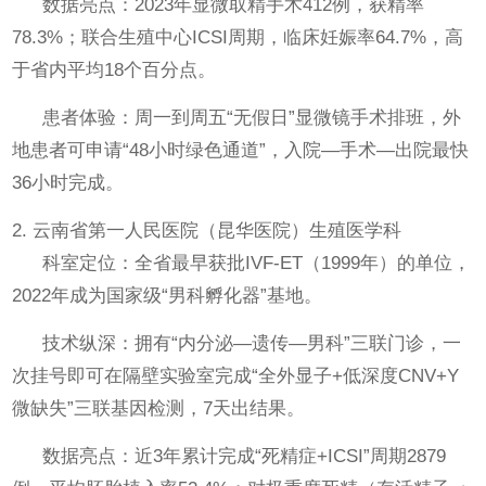
数据亮点：2023年显微取精手术412例，获精率
78.3%；联合生殖中心ICSI周期，临床妊娠率64.7%，高
于省内平均18个百分点。
患者体验：周一到周五“无假日”显微镜手术排班，外
地患者可申请“48小时绿色通道”，入院—手术—出院最快
36小时完成。
2. 云南省第一人民医院（昆华医院）生殖医学科
科室定位：全省最早获批IVF-ET（1999年）的单位，
2022年成为国家级“男科孵化器”基地。
技术纵深：拥有“内分泌—遗传—男科”三联门诊，一
次挂号即可在隔壁实验室完成“全外显子+低深度CNV+Y
微缺失”三联基因检测，7天出结果。
数据亮点：近3年累计完成“死精症+ICSI”周期2879