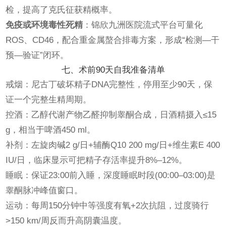
检，提高了克氏征获精概率。
免疫或环境毒性死精
：锦欣九洲医院流式平台可量化
ROS、CD46，配合重金属螯合排毒方案，形成“检测—干
预—验证”闭环。
七、术前90天自我准备清单
戒烟：尼古丁破坏精子DNA完整性，停用至少90天，保
证一个完整生精周期。
控酒：乙醇代谢产物乙醛抑制睾酮合成，日酒精摄入≤15
g，相当于啤酒450 ml。
补剂：左旋肉碱2 g/日+辅酶Q10 200 mg/日+维生素E 400
IU/日，临床显示可把精子存活率提升8%–12%。
睡眠：保证23:00前入睡，深度睡眠时段(00:00–03:00)是
睾酮脉冲峰值窗口。
运动：每周150分钟中等强度有氧+2次抗阻，过度骑行
>150 km/周反而升高阴囊温度。