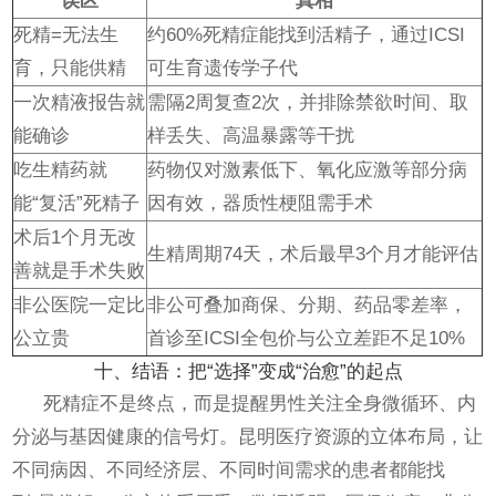
误区
真相
死精=无法生
约60%死精症能找到活精子，通过ICSI
育，只能供精
可生育遗传学子代
一次精液报告就
需隔2周复查2次，并排除禁欲时间、取
能确诊
样丢失、高温暴露等干扰
吃生精药就
药物仅对激素低下、氧化应激等部分病
能“复活”死精子
因有效，器质性梗阻需手术
术后1个月无改
生精周期74天，术后最早3个月才能评估
善就是手术失败
非公医院一定比
非公可叠加商保、分期、药品零差率，
公立贵
首诊至ICSI全包价与公立差距不足10%
十、结语：把“选择”变成“治愈”的起点
死精症不是终点，而是提醒男性关注全身微循环、内
分泌与基因健康的信号灯。昆明医疗资源的立体布局，让
不同病因、不同经济层、不同时间需求的患者都能找