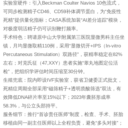
实验室硬件：引入Beckman Coulter Navios 10色流式，
可同步检测精子CD46、CD59补体调节蛋白，为“免疫性
死精”提供量化指标；CASA系统加装“AI差分追踪”模块，
对极度弱活精子仍可识别鞭打频率。
手术特色：聘请原中山大学附属第三医院显微男科主任坐
镇，月均显微取精110例，采用“显微切开+IPS（In-vitro
Percutaneous Stimulation）双路径”，获精率稳定在82%
左右；对克氏征（47,XXY）患者实施“睾丸地图定位活
检”，把组织学评估时间压缩至30分钟。
生殖兜底：院内即设IVF实验室，获省卫健委正式批文，
死精症周期全部采用“磁筛精子+透明质酸筛选”双法，有
效降低DNA碎片率至15%以下；2023年囊胚形成率
58.3%，与公立头部持平。
服务细节：推行“首诊责任医师”制度，检查、手术、胚胎
移植由同一副主任医师以上全程负责，避免“多头对接”；