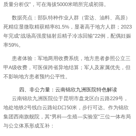
质量分析仪”，可在海拔5000米哨所完成初筛。
数据亮点：部队特种作业人群（雷达、油料、高原）
死精症显微取精获精率81.5%，显著高于地方人群；2023
年完成“战场高强度辐射后精子冷冻回输”22例，配偶妊娠
率59%。
患者体验：军地两用收费系统，地方患者参照公立三
甲A级收费，可医保跨省异地结算；军人及家属优先，但
不影响地方患者预约公平性。
四、非公力量：云南锦欣九洲医院特色解读
云南锦欣九洲医院位于昆明市盘龙区白云路229号，
地处地铁2号线白云路站D口50米，步行可达。作为锦欣
集团西南旗舰院，其“男科—生殖—实验室”三位一体布局
与公立体系形成互补：