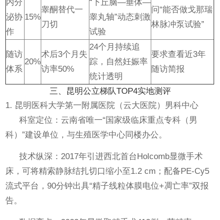
内分
“下丘脑—垂体—
睾酮替代一
问“能否做戈那瑞
泌协
15%
睾丸轴”动态刺激
刀切
林脉冲泵试验”
作
试验
24个月持续追
随访
术后3个月失
要求查看近3年
20%
踪，自然妊娠率
体系
访率50%
随访简报
统计透明
三、昆明公立梯队TOP4实地测评
1. 昆明医科大学第一附属医院（云大医院）男科中心
科室定位：云南省唯一“国家级临床重点专科（男
科）”建设单位，与生殖医学中心同楼办公。
技术纵深：2017年引进西北首台Holcomb显微手术
床，可将精索静脉结扎切口缩小至1.2 cm；配备PE-Cy5
流式平台，90分钟出具“精子线粒体膜电位+凋亡率”双报
告。