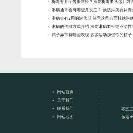
·
梅毒有几个传播途径？预防梅毒要从这几方
·
淋病通常会有哪些并发症？ 预防淋病要从青
·
淋病会有2周的潜伏期 注意这些方面杜绝淋
·
淋病的传播方式介绍 预防淋病要杜绝不洁性
·
精子异常有哪些表现 多多运动加强你的精子
网站首页
关于我们
联系我们
零五
网站地图
免责