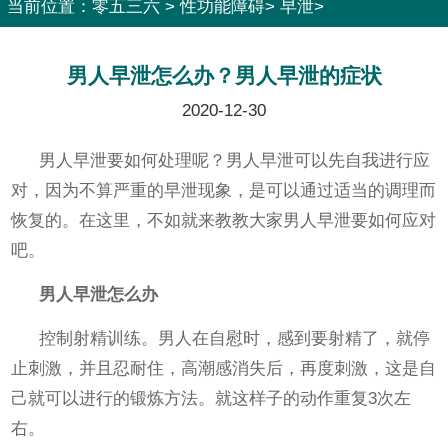
当前位置：
零五三六
>
性功能障碍
>
早泄
>
男人早泄怎么办？男人早泄的症状
2020-12-30
男人早泄要如何处理呢？男人早泄可以先自我进行应
对，因为不算严重的早泄现象，是可以通过适当的调理而
恢复的。在这里，不如就来教教大家男人早泄要如何应对
吧。
男人早泄怎么办
控制射精训练。男人在自慰时，感到要射精了，就停
止刺激，并且忍耐住，高潮感消失后，再度刺激，这是自
己就可以进行的锻炼方法。就这样子的动作重复3次左
右。