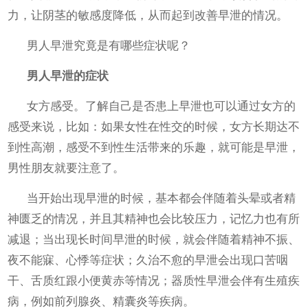
力，让阴茎的敏感度降低，从而起到改善早泄的情况。
男人早泄究竟是有哪些症状呢？
男人早泄的症状
女方感受。了解自己是否患上早泄也可以通过女方的
感受来说，比如：如果女性在性交的时候，女方长期达不
到性高潮，感受不到性生活带来的乐趣，就可能是早泄，
男性朋友就要注意了。
当开始出现早泄的时候，基本都会伴随着头晕或者精
神匮乏的情况，并且其精神也会比较压力，记忆力也有所
减退；当出现长时间早泄的时候，就会伴随着精神不振、
夜不能寐、心悸等症状；久治不愈的早泄会出现口苦咽
干、舌质红跟小便黄赤等情况；器质性早泄会伴有生殖疾
病，例如前列腺炎、精囊炎等疾病。